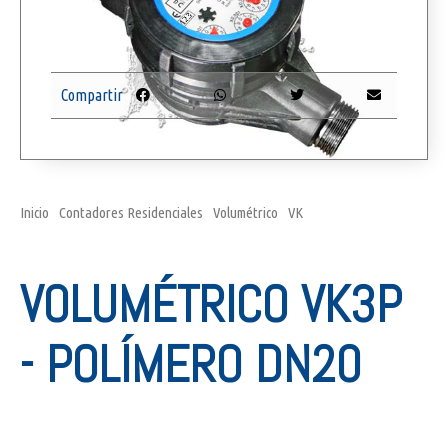
Compartir
Inicio
/
Contadores Residenciales
/
Volumétrico
/
VK
/ Volumétrico
VK3P – Polímero DN20
VOLUMÉTRICO VK3P
- POLÍMERO DN20