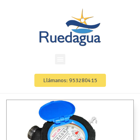
Llámanos: 953280415