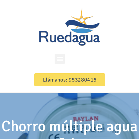
Llámanos: 953280415
Chorro múltiple agua