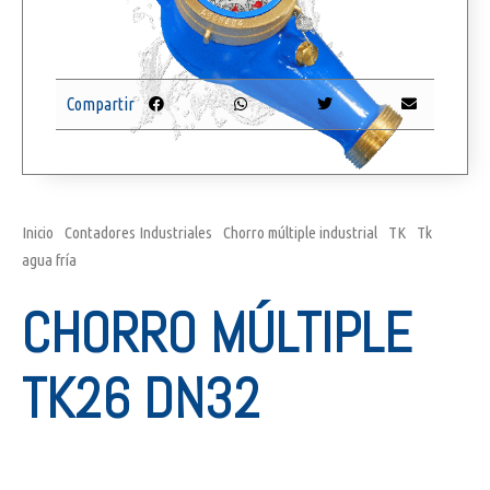
Compartir
Inicio
/
Contadores Industriales
/
Chorro múltiple industrial
/
TK
/
Tk
agua fría
/ Chorro múltiple TK26 DN32
CHORRO MÚLTIPLE
TK26 DN32