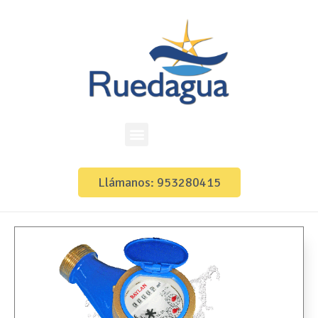
Llámanos: 953280415