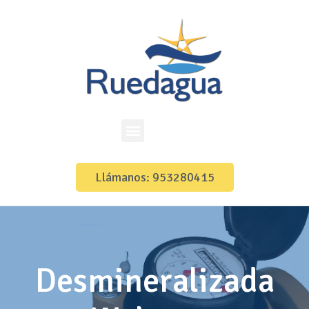
Llámanos: 953280415
Desmineralizada