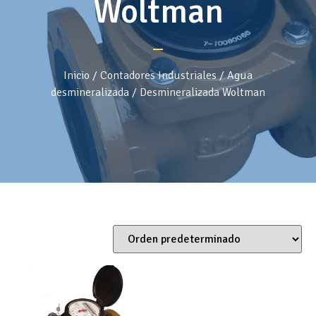
Woltman
Inicio
/
Contadores Industriales
/
Agua
desmineralizada
/ Desmineralizada Woltman
Mostrando el único resultado