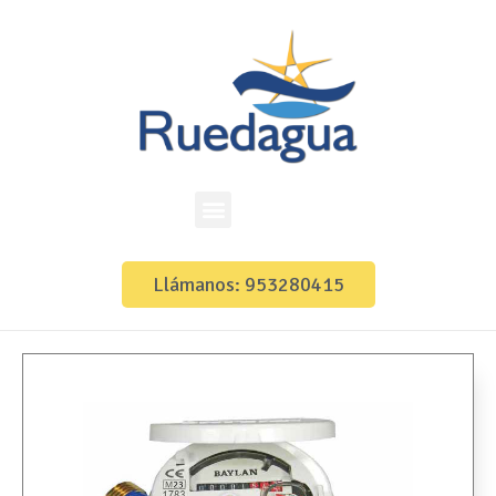
Llámanos: 953280415