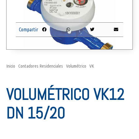
Compartir
Inicio
/
Contadores Residenciales
/
Volumétrico
/
VK
/ Volumétrico VK12
DN 15/20
VOLUMÉTRICO VK12
DN 15/20