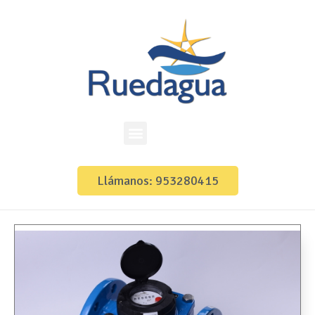
Llámanos: 953280415