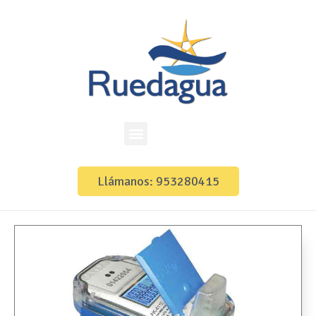
Llámanos: 953280415