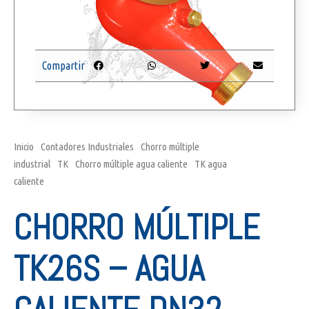
Compartir
Inicio
/
Contadores Industriales
/
Chorro múltiple
industrial
/
TK
/
Chorro múltiple agua caliente
/
TK agua
caliente
/ Chorro múltiple TK26S – agua caliente DN32
CHORRO MÚLTIPLE
TK26S – AGUA