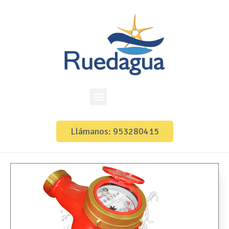
Llámanos: 953280415